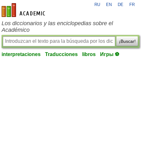
RU
EN
DE
FR
es-academic.com
Los diccionarios y las enciclopedias sobre el
Académico
¡Buscar!
interpretaciones
Traducciones
libros
Игры ⚽