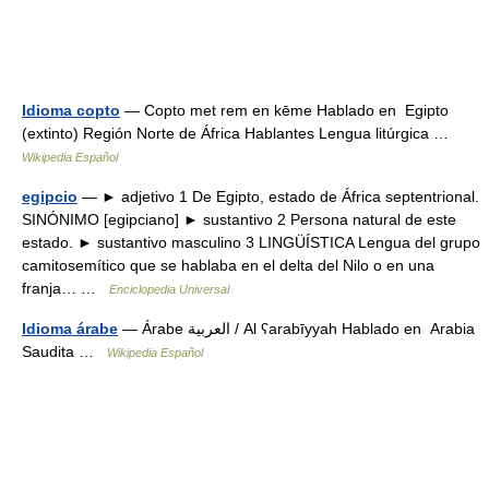
Idioma copto
— Copto met rem en kēme Hablado en Egipto
(extinto) Región Norte de África Hablantes Lengua litúrgica …
Wikipedia Español
egipcio
— ► adjetivo 1 De Egipto, estado de África septentrional.
SINÓNIMO [egipciano] ► sustantivo 2 Persona natural de este
estado. ► sustantivo masculino 3 LINGÜÍSTICA Lengua del grupo
camitosemítico que se hablaba en el delta del Nilo o en una
franja… …
Enciclopedia Universal
Idioma árabe
— Árabe العربية / Al ʕarabīyyah Hablado en Arabia
Saudita …
Wikipedia Español