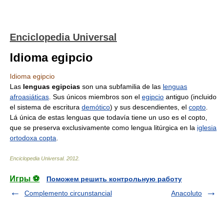
Enciclopedia Universal
Idioma egipcio
Idioma egipcio
Las
lenguas egipcias
son una subfamilia de las
lenguas
afroasiáticas
. Sus únicos miembros son el
egipcio
antiguo (incluido
el sistema de escritura
demótico
) y sus descendientes, el
copto
.
Lá única de estas lenguas que todavía tiene un uso es el copto,
que se preserva exclusivamente como lengua litúrgica en la
iglesia
ortodoxa copta
.
Enciclopedia Universal
.
2012
.
Игры ⚽
Поможем решить контрольную работу
Complemento circunstancial
Anacoluto