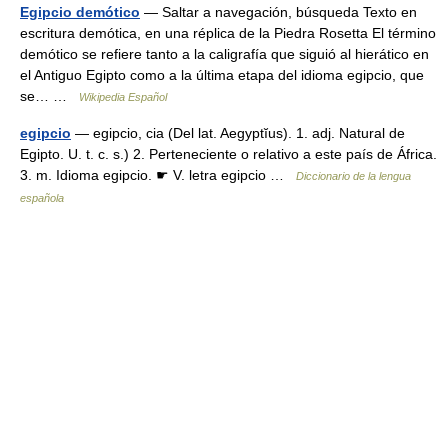
Egipcio demótico
— Saltar a navegación, búsqueda Texto en
escritura demótica, en una réplica de la Piedra Rosetta El término
demótico se refiere tanto a la caligrafía que siguió al hierático en
el Antiguo Egipto como a la última etapa del idioma egipcio, que
se… …
Wikipedia Español
egipcio
— egipcio, cia (Del lat. Aegyptĭus). 1. adj. Natural de
Egipto. U. t. c. s.) 2. Perteneciente o relativo a este país de África.
3. m. Idioma egipcio. ☛ V. letra egipcio …
Diccionario de la lengua
española