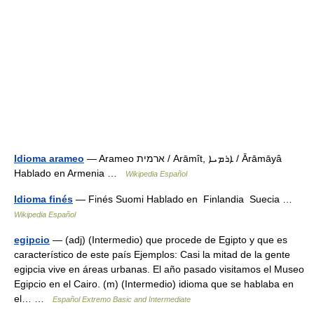
Idioma arameo
— Arameo ארמית / Arāmît, ܐܪܡܝܐ / Ārāmāyâ
Hablado en Armenia …
Wikipedia Español
Idioma finés
— Finés Suomi Hablado en Finlandia Suecia …
Wikipedia Español
egipcio
— (adj) (Intermedio) que procede de Egipto y que es
característico de este país Ejemplos: Casi la mitad de la gente
egipcia vive en áreas urbanas. El año pasado visitamos el Museo
Egipcio en el Cairo. (m) (Intermedio) idioma que se hablaba en
el… …
Español Extremo Basic and Intermediate